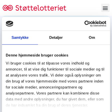
Bestil lodsedler
Samtykke
Detaljer
Om
Tjen penge og støt
Tjen penge til:
Denne hjemmeside bruger cookies
Foreningen/klubben/holdet
Skolen/skoleklassen
Vi bruger cookies til at tilpasse vores indhold og
Spejdere/spejdergruppen/FDF’ere, m.fl.
annoncer, til at vise dig funktioner til sociale medier og til
at analysere vores trafik. Vi deler også oplysninger om
Kontor
din brug af vores hjemmeside med vores partnere inden
for sociale medier, annonceringspartnere og
Tjenpengeogstoet.dk
analysepartnere. Vores partnere kan kombinere disse
Ejby Industrivej 91
data med andre oplysninger, du har givet dem, eller som
DK – 2600 Glostrup
de har indsamlet fra din brug af deres tjenester.
CVR:
19347508