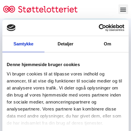
Bestil lodsedler
Samtykke
Detaljer
Om
Tjen penge og støt
Tjen penge til:
Denne hjemmeside bruger cookies
Foreningen/klubben/holdet
Skolen/skoleklassen
Vi bruger cookies til at tilpasse vores indhold og
Spejdere/spejdergruppen/FDF’ere, m.fl.
annoncer, til at vise dig funktioner til sociale medier og til
at analysere vores trafik. Vi deler også oplysninger om
Kontor
din brug af vores hjemmeside med vores partnere inden
for sociale medier, annonceringspartnere og
Tjenpengeogstoet.dk
analysepartnere. Vores partnere kan kombinere disse
Ejby Industrivej 91
data med andre oplysninger, du har givet dem, eller som
DK – 2600 Glostrup
de har indsamlet fra din brug af deres tjenester.
CVR:
19347508