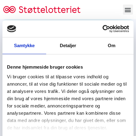
Bestil lodsedler
Samtykke
Detaljer
Om
Tjen penge og støt
Tjen penge til:
Denne hjemmeside bruger cookies
Foreningen/klubben/holdet
Skolen/skoleklassen
Vi bruger cookies til at tilpasse vores indhold og
Spejdere/spejdergruppen/FDF’ere, m.fl.
annoncer, til at vise dig funktioner til sociale medier og til
at analysere vores trafik. Vi deler også oplysninger om
Kontor
din brug af vores hjemmeside med vores partnere inden
for sociale medier, annonceringspartnere og
Tjenpengeogstoet.dk
analysepartnere. Vores partnere kan kombinere disse
Ejby Industrivej 91
data med andre oplysninger, du har givet dem, eller som
DK – 2600 Glostrup
de har indsamlet fra din brug af deres tjenester.
CVR:
19347508