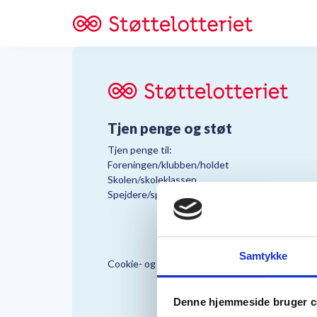
Tjen penge og støt
Tjen penge til:
Foreningen/klubben/holdet
Skolen/skoleklassen
Spejdere/spejdergruppen/FDF’ere, m.fl.
Samtykke
Cookie- og Persondatapolitik
Støttelo
Denne hjemmeside bruger c