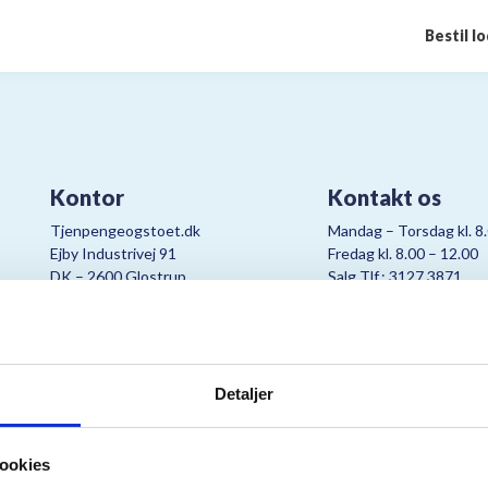
Bestil l
Kontor
Kontakt os
Tjenpengeogstoet.dk
Mandag – Torsdag kl. 8
Ejby Industrivej 91
Fredag kl. 8.00 – 12.00
DK – 2600 Glostrup
Salg Tlf.: 3127 3871
CVR:
19347508
Mail:
cjo@bording.dk
Detaljer
tteriet er et samarbejde imellem Kræftens Bekæmpelse og Bording Da
ookies