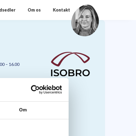
odsedler
Om os
Kontakt
.00 – 16.00
Om
nmark A/S