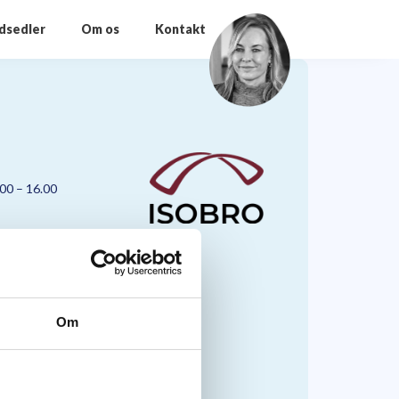
odsedler
Om os
Kontakt
.00 – 16.00
Om
nmark A/S