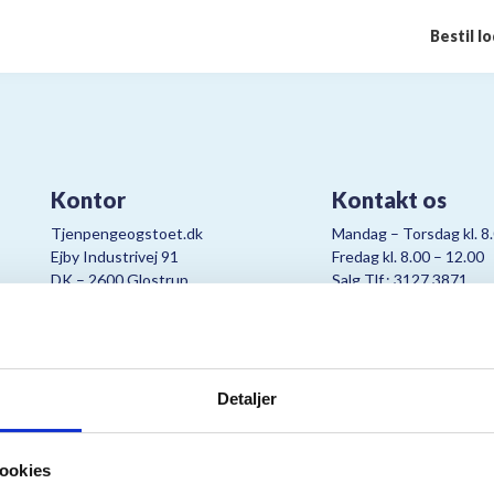
Bestil l
Kontor
Kontakt os
Tjenpengeogstoet.dk
Mandag – Torsdag kl. 8
Ejby Industrivej 91
Fredag kl. 8.00 – 12.00
DK – 2600 Glostrup
Salg Tlf.: 3127 3871
CVR:
19347508
Mail:
cjo@bording.dk
Detaljer
tteriet er et samarbejde imellem Kræftens Bekæmpelse og Bording Da
ookies