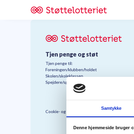
Tjen penge og støt
Tjen penge til:
Foreningen/klubben/holdet
Skolen/skoleklassen
Spejdere/spejdergruppen/FDF’ere, m.fl.
Samtykke
Cookie- og Persondatapolitik
Støttelo
Denne hjemmeside bruger c