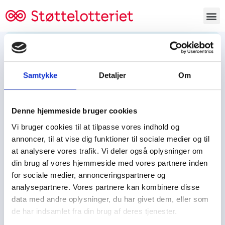
Bestil lodsedler
Samtykke
Detaljer
Om
Tjen penge og støt
Tjen penge til:
Denne hjemmeside bruger cookies
Foreningen/klubben/holdet
Skolen/skoleklassen
Vi bruger cookies til at tilpasse vores indhold og
Spejdere/spejdergruppen/FDF’ere, m.fl.
annoncer, til at vise dig funktioner til sociale medier og til
at analysere vores trafik. Vi deler også oplysninger om
Kontor
din brug af vores hjemmeside med vores partnere inden
for sociale medier, annonceringspartnere og
Tjenpengeogstoet.dk
analysepartnere. Vores partnere kan kombinere disse
Ejby Industrivej 91
data med andre oplysninger, du har givet dem, eller som
DK – 2600 Glostrup
de har indsamlet fra din brug af deres tjenester.
CVR:
19347508