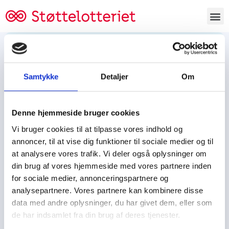
Bestil lodsedler
Samtykke
Detaljer
Om
Tjen penge og støt
Tjen penge til:
Denne hjemmeside bruger cookies
Foreningen/klubben/holdet
Skolen/skoleklassen
Vi bruger cookies til at tilpasse vores indhold og
Spejdere/spejdergruppen/FDF’ere, m.fl.
annoncer, til at vise dig funktioner til sociale medier og til
at analysere vores trafik. Vi deler også oplysninger om
Kontor
din brug af vores hjemmeside med vores partnere inden
for sociale medier, annonceringspartnere og
Tjenpengeogstoet.dk
analysepartnere. Vores partnere kan kombinere disse
Ejby Industrivej 91
data med andre oplysninger, du har givet dem, eller som
DK – 2600 Glostrup
de har indsamlet fra din brug af deres tjenester.
CVR:
19347508