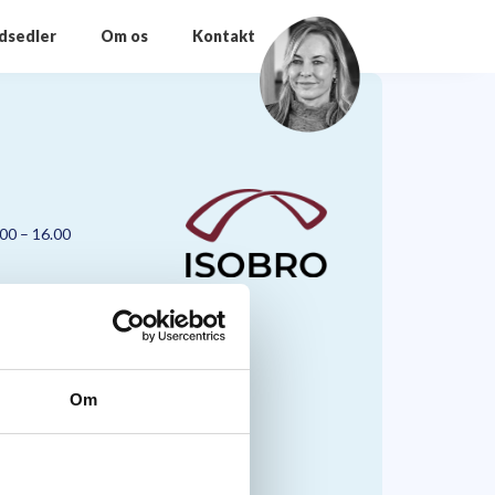
odsedler
Om os
Kontakt
.00 – 16.00
Om
nmark A/S