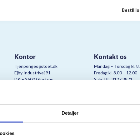
Bestil l
Kontor
Kontakt os
Tjenpengeogstoet.dk
Mandag – Torsdag kl. 8
Ejby Industrivej 91
Fredag kl. 8.00 – 12.00
DK – 2600 Glostrup
Salg Tlf.: 3127 3871
CVR:
19347508
Mail:
cjo@bording.dk
Detaljer
tteriet er et samarbejde imellem Kræftens Bekæmpelse og Bording Da
ookies