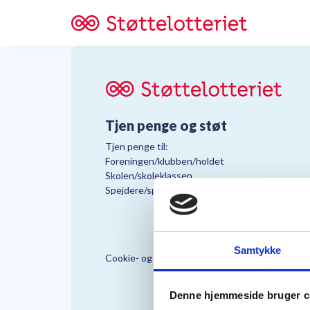
Tjen penge og støt
Tjen penge til:
Foreningen/klubben/holdet
Skolen/skoleklassen
Spejdere/spejdergruppen/FDF’ere, m.fl.
Samtykke
Cookie- og Persondatapolitik
Støttelo
Denne hjemmeside bruger c