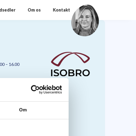
odsedler
Om os
Kontakt
.00 – 16.00
Om
nmark A/S