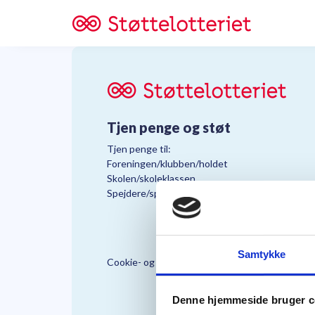
Tjen penge og støt
Tjen penge til:
Foreningen/klubben/holdet
Skolen/skoleklassen
Spejdere/spejdergruppen/FDF’ere, m.fl.
Samtykke
Cookie- og Persondatapolitik
Støttelo
Denne hjemmeside bruger c