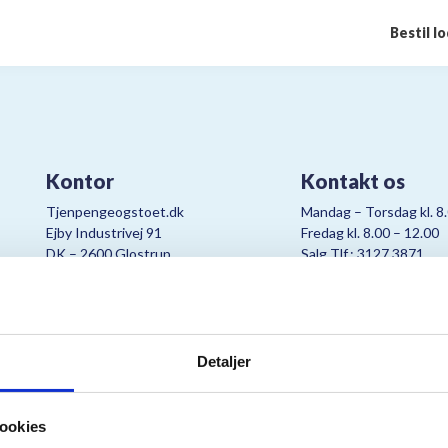
Bestil l
Kontor
Kontakt os
Tjenpengeogstoet.dk
Mandag – Torsdag kl. 8
Ejby Industrivej 91
Fredag kl. 8.00 – 12.00
DK – 2600 Glostrup
Salg Tlf.: 3127 3871
CVR:
19347508
Mail:
cjo@bording.dk
Detaljer
tteriet er et samarbejde imellem Kræftens Bekæmpelse og Bording Da
ookies