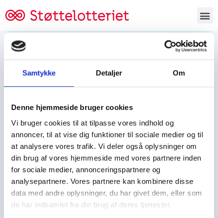
Bestil lodsedler
Samtykke
Detaljer
Om
Tjen penge og støt
Tjen penge til:
Denne hjemmeside bruger cookies
Foreningen/klubben/holdet
Skolen/skoleklassen
Vi bruger cookies til at tilpasse vores indhold og
Spejdere/spejdergruppen/FDF’ere, m.fl.
annoncer, til at vise dig funktioner til sociale medier og til
at analysere vores trafik. Vi deler også oplysninger om
Kontor
din brug af vores hjemmeside med vores partnere inden
for sociale medier, annonceringspartnere og
Tjenpengeogstoet.dk
analysepartnere. Vores partnere kan kombinere disse
Ejby Industrivej 91
data med andre oplysninger, du har givet dem, eller som
DK – 2600 Glostrup
de har indsamlet fra din brug af deres tjenester.
CVR:
19347508