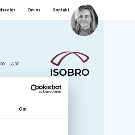
odsedler
Om os
Kontakt
.00 – 16.00
Om
nmark A/S