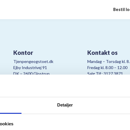
Bestil l
Kontor
Kontakt os
Tjenpengeogstoet.dk
Mandag – Torsdag kl. 8
Ejby Industrivej 91
Fredag kl. 8.00 – 12.00
DK – 2600 Glostrup
Salg Tlf.: 3127 3871
CVR:
19347508
Mail:
cjo@bording.dk
Detaljer
tteriet er et samarbejde imellem Kræftens Bekæmpelse og Bording Da
ookies