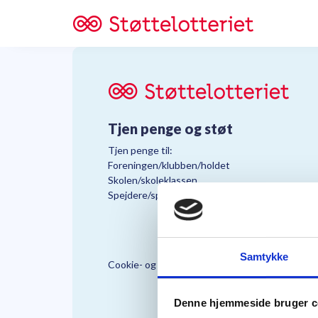
Tjen penge og støt
Tjen penge til:
Foreningen/klubben/holdet
Skolen/skoleklassen
Spejdere/spejdergruppen/FDF’ere, m.fl.
Samtykke
Cookie- og Persondatapolitik
Støttelo
Denne hjemmeside bruger c