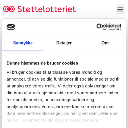
Bestil lodsedler
Samtykke
Detaljer
Om
Tjen penge og støt
Tjen penge til:
Denne hjemmeside bruger cookies
Foreningen/klubben/holdet
Skolen/skoleklassen
Vi bruger cookies til at tilpasse vores indhold og
Spejdere/spejdergruppen/FDF’ere, m.fl.
annoncer, til at vise dig funktioner til sociale medier og til
at analysere vores trafik. Vi deler også oplysninger om
Kontor
din brug af vores hjemmeside med vores partnere inden
for sociale medier, annonceringspartnere og
Tjenpengeogstoet.dk
analysepartnere. Vores partnere kan kombinere disse
Ejby Industrivej 91
data med andre oplysninger, du har givet dem, eller som
DK – 2600 Glostrup
de har indsamlet fra din brug af deres tjenester.
CVR:
19347508