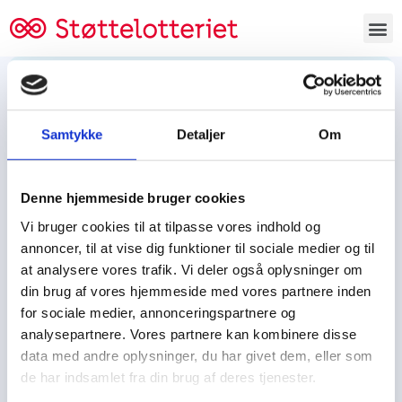
Bestil lodsedler
Samtykke
Detaljer
Om
Tjen penge og støt
Tjen penge til:
Denne hjemmeside bruger cookies
Foreningen/klubben/holdet
Skolen/skoleklassen
Vi bruger cookies til at tilpasse vores indhold og
Spejdere/spejdergruppen/FDF’ere, m.fl.
annoncer, til at vise dig funktioner til sociale medier og til
at analysere vores trafik. Vi deler også oplysninger om
Kontor
din brug af vores hjemmeside med vores partnere inden
for sociale medier, annonceringspartnere og
Tjenpengeogstoet.dk
analysepartnere. Vores partnere kan kombinere disse
Ejby Industrivej 91
data med andre oplysninger, du har givet dem, eller som
DK – 2600 Glostrup
de har indsamlet fra din brug af deres tjenester.
CVR:
19347508