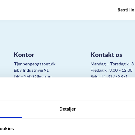
Bestil l
Kontor
Kontakt os
Tjenpengeogstoet.dk
Mandag – Torsdag kl. 8
Ejby Industrivej 91
Fredag kl. 8.00 – 12.00
DK – 2600 Glostrup
Salg Tlf.: 3127 3871
CVR:
19347508
Mail:
cjo@bording.dk
Detaljer
tteriet er et samarbejde imellem Kræftens Bekæmpelse og Bording Da
ookies