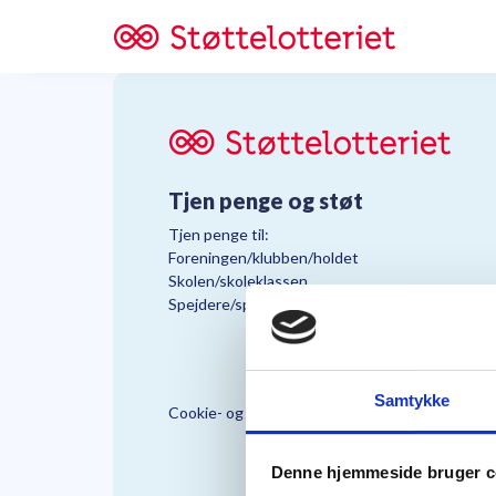
Tjen penge og støt
Tjen penge til:
Foreningen/klubben/holdet
Skolen/skoleklassen
Spejdere/spejdergruppen/FDF’ere, m.fl.
Samtykke
Cookie- og Persondatapolitik
Støttelo
Denne hjemmeside bruger c