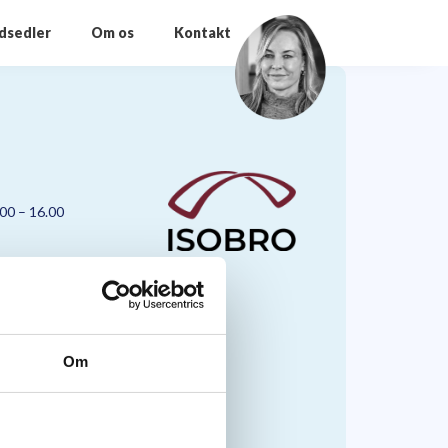
odsedler
Om os
Kontakt
.00 – 16.00
Om
nmark A/S