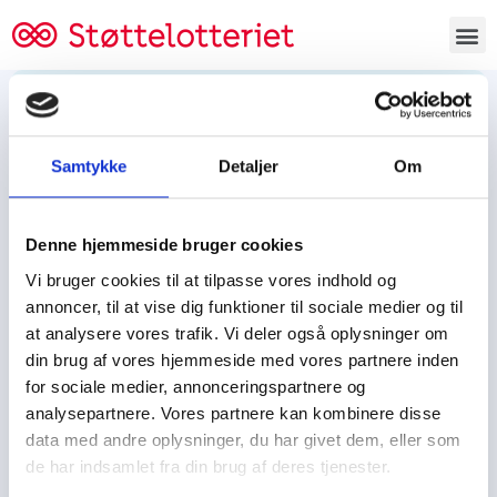
Bestil lodsedler
Samtykke
Detaljer
Om
Tjen penge og støt
Tjen penge til:
Denne hjemmeside bruger cookies
Foreningen/klubben/holdet
Skolen/skoleklassen
Vi bruger cookies til at tilpasse vores indhold og
Spejdere/spejdergruppen/FDF’ere, m.fl.
annoncer, til at vise dig funktioner til sociale medier og til
at analysere vores trafik. Vi deler også oplysninger om
Kontor
din brug af vores hjemmeside med vores partnere inden
for sociale medier, annonceringspartnere og
Tjenpengeogstoet.dk
analysepartnere. Vores partnere kan kombinere disse
Ejby Industrivej 91
data med andre oplysninger, du har givet dem, eller som
DK – 2600 Glostrup
de har indsamlet fra din brug af deres tjenester.
CVR:
19347508