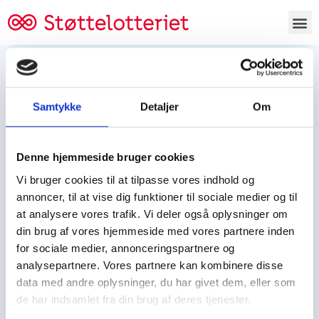
Bestil lodsedler
Samtykke
Detaljer
Om
Tjen penge og støt
Tjen penge til:
Denne hjemmeside bruger cookies
Foreningen/klubben/holdet
Skolen/skoleklassen
Vi bruger cookies til at tilpasse vores indhold og
Spejdere/spejdergruppen/FDF’ere, m.fl.
annoncer, til at vise dig funktioner til sociale medier og til
at analysere vores trafik. Vi deler også oplysninger om
Kontor
din brug af vores hjemmeside med vores partnere inden
for sociale medier, annonceringspartnere og
Tjenpengeogstoet.dk
analysepartnere. Vores partnere kan kombinere disse
Ejby Industrivej 91
data med andre oplysninger, du har givet dem, eller som
DK – 2600 Glostrup
de har indsamlet fra din brug af deres tjenester.
CVR:
19347508