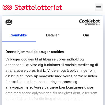
Bestil lodsedler
Samtykke
Detaljer
Om
Tjen penge og støt
Tjen penge til:
Denne hjemmeside bruger cookies
Foreningen/klubben/holdet
Skolen/skoleklassen
Vi bruger cookies til at tilpasse vores indhold og
Spejdere/spejdergruppen/FDF’ere, m.fl.
annoncer, til at vise dig funktioner til sociale medier og til
at analysere vores trafik. Vi deler også oplysninger om
Kontor
din brug af vores hjemmeside med vores partnere inden
for sociale medier, annonceringspartnere og
Tjenpengeogstoet.dk
analysepartnere. Vores partnere kan kombinere disse
Ejby Industrivej 91
data med andre oplysninger, du har givet dem, eller som
DK – 2600 Glostrup
de har indsamlet fra din brug af deres tjenester.
CVR:
19347508