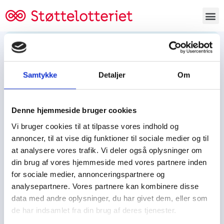
Bestil lodsedler
Samtykke
Detaljer
Om
Tjen penge og støt
Tjen penge til:
Denne hjemmeside bruger cookies
Foreningen/klubben/holdet
Skolen/skoleklassen
Vi bruger cookies til at tilpasse vores indhold og
Spejdere/spejdergruppen/FDF’ere, m.fl.
annoncer, til at vise dig funktioner til sociale medier og til
at analysere vores trafik. Vi deler også oplysninger om
Kontor
din brug af vores hjemmeside med vores partnere inden
for sociale medier, annonceringspartnere og
Tjenpengeogstoet.dk
analysepartnere. Vores partnere kan kombinere disse
Ejby Industrivej 91
data med andre oplysninger, du har givet dem, eller som
DK – 2600 Glostrup
de har indsamlet fra din brug af deres tjenester.
CVR:
19347508