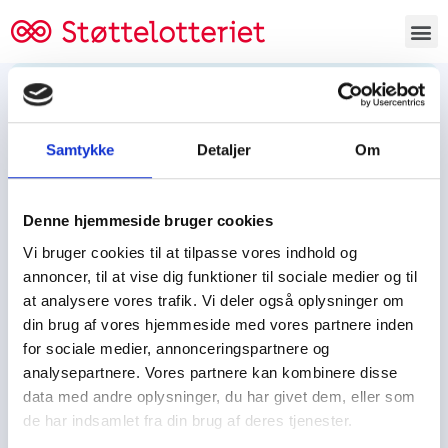
Bestil lodsedler
Samtykke
Detaljer
Om
Tjen penge og støt
Tjen penge til:
Denne hjemmeside bruger cookies
Foreningen/klubben/holdet
Skolen/skoleklassen
Vi bruger cookies til at tilpasse vores indhold og
Spejdere/spejdergruppen/FDF’ere, m.fl.
annoncer, til at vise dig funktioner til sociale medier og til
at analysere vores trafik. Vi deler også oplysninger om
Kontor
din brug af vores hjemmeside med vores partnere inden
for sociale medier, annonceringspartnere og
Tjenpengeogstoet.dk
analysepartnere. Vores partnere kan kombinere disse
Ejby Industrivej 91
data med andre oplysninger, du har givet dem, eller som
DK – 2600 Glostrup
de har indsamlet fra din brug af deres tjenester.
CVR:
19347508