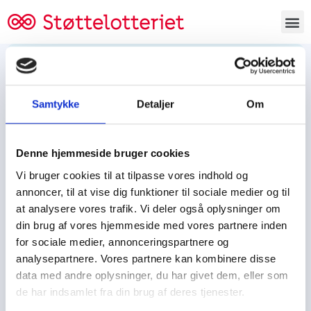
Bestil lodsedler
Samtykke
Detaljer
Om
Tjen penge og støt
Tjen penge til:
Denne hjemmeside bruger cookies
Foreningen/klubben/holdet
Skolen/skoleklassen
Vi bruger cookies til at tilpasse vores indhold og
Spejdere/spejdergruppen/FDF’ere, m.fl.
annoncer, til at vise dig funktioner til sociale medier og til
at analysere vores trafik. Vi deler også oplysninger om
Kontor
din brug af vores hjemmeside med vores partnere inden
for sociale medier, annonceringspartnere og
Tjenpengeogstoet.dk
analysepartnere. Vores partnere kan kombinere disse
Ejby Industrivej 91
data med andre oplysninger, du har givet dem, eller som
DK – 2600 Glostrup
de har indsamlet fra din brug af deres tjenester.
CVR:
19347508