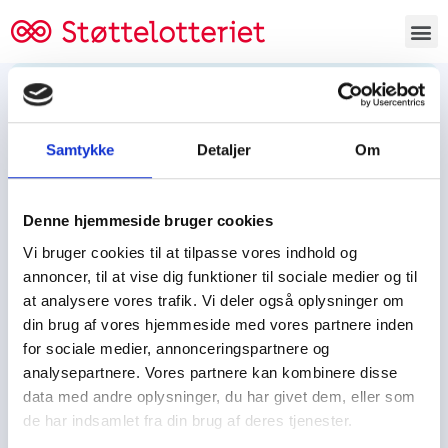
Bestil lodsedler
Samtykke
Detaljer
Om
Tjen penge og støt
Tjen penge til:
Denne hjemmeside bruger cookies
Foreningen/klubben/holdet
Skolen/skoleklassen
Vi bruger cookies til at tilpasse vores indhold og
Spejdere/spejdergruppen/FDF’ere, m.fl.
annoncer, til at vise dig funktioner til sociale medier og til
at analysere vores trafik. Vi deler også oplysninger om
Kontor
din brug af vores hjemmeside med vores partnere inden
for sociale medier, annonceringspartnere og
Tjenpengeogstoet.dk
analysepartnere. Vores partnere kan kombinere disse
Ejby Industrivej 91
data med andre oplysninger, du har givet dem, eller som
DK – 2600 Glostrup
de har indsamlet fra din brug af deres tjenester.
CVR:
19347508