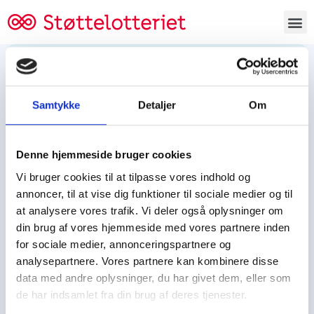
Bestil lodsedler
Samtykke
Detaljer
Om
Tjen penge og støt
Tjen penge til:
Denne hjemmeside bruger cookies
Foreningen/klubben/holdet
Skolen/skoleklassen
Vi bruger cookies til at tilpasse vores indhold og
Spejdere/spejdergruppen/FDF’ere, m.fl.
annoncer, til at vise dig funktioner til sociale medier og til
at analysere vores trafik. Vi deler også oplysninger om
Kontor
din brug af vores hjemmeside med vores partnere inden
for sociale medier, annonceringspartnere og
Tjenpengeogstoet.dk
analysepartnere. Vores partnere kan kombinere disse
Ejby Industrivej 91
data med andre oplysninger, du har givet dem, eller som
DK – 2600 Glostrup
de har indsamlet fra din brug af deres tjenester.
CVR:
19347508