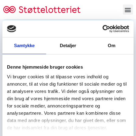
Bestil lodsedler
Samtykke
Detaljer
Om
Tjen penge og støt
Tjen penge til:
Denne hjemmeside bruger cookies
Foreningen/klubben/holdet
Skolen/skoleklassen
Vi bruger cookies til at tilpasse vores indhold og
Spejdere/spejdergruppen/FDF’ere, m.fl.
annoncer, til at vise dig funktioner til sociale medier og til
at analysere vores trafik. Vi deler også oplysninger om
Kontor
din brug af vores hjemmeside med vores partnere inden
for sociale medier, annonceringspartnere og
Tjenpengeogstoet.dk
analysepartnere. Vores partnere kan kombinere disse
Ejby Industrivej 91
data med andre oplysninger, du har givet dem, eller som
DK – 2600 Glostrup
de har indsamlet fra din brug af deres tjenester.
CVR:
19347508