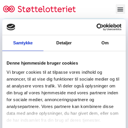
Bestil lodsedler
Samtykke
Detaljer
Om
Tjen penge og støt
Tjen penge til:
Denne hjemmeside bruger cookies
Foreningen/klubben/holdet
Skolen/skoleklassen
Vi bruger cookies til at tilpasse vores indhold og
Spejdere/spejdergruppen/FDF’ere, m.fl.
annoncer, til at vise dig funktioner til sociale medier og til
at analysere vores trafik. Vi deler også oplysninger om
Kontor
din brug af vores hjemmeside med vores partnere inden
for sociale medier, annonceringspartnere og
Tjenpengeogstoet.dk
analysepartnere. Vores partnere kan kombinere disse
Ejby Industrivej 91
data med andre oplysninger, du har givet dem, eller som
DK – 2600 Glostrup
de har indsamlet fra din brug af deres tjenester.
CVR:
19347508