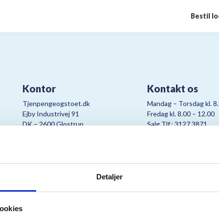
Bestil l
Kontor
Kontakt os
Tjenpengeogstoet.dk
Mandag – Torsdag kl. 8
Ejby Industrivej 91
Fredag kl. 8.00 – 12.00
DK – 2600 Glostrup
Salg Tlf.: 3127 3871
CVR:
19347508
Mail:
cjo@bording.dk
Detaljer
tteriet er et samarbejde imellem Kræftens Bekæmpelse og Bording Da
ookies