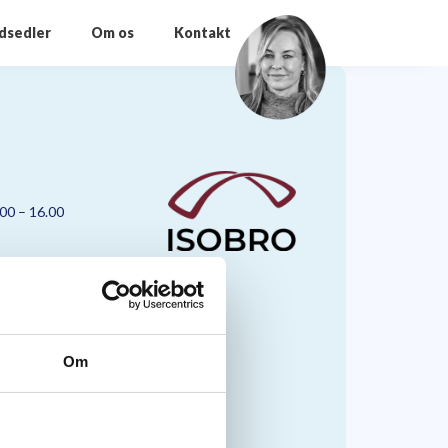
odsedler
Om os
Kontakt
.00 – 16.00
Om
nmark A/S