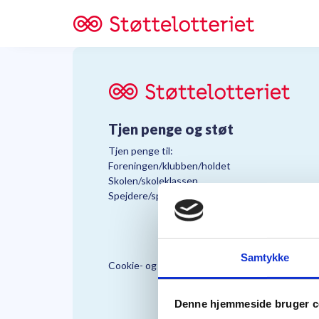
Tjen penge og støt
Tjen penge til:
Foreningen/klubben/holdet
Skolen/skoleklassen
Spejdere/spejdergruppen/FDF’ere, m.fl.
Samtykke
Cookie- og Persondatapolitik
Støttelo
Denne hjemmeside bruger c