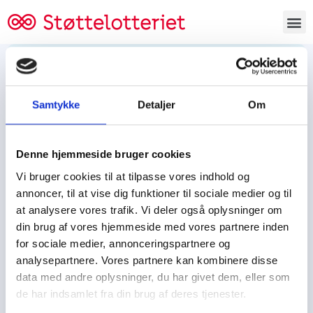
Bestil lodsedler
Samtykke
Detaljer
Om
Tjen penge og støt
Tjen penge til:
Denne hjemmeside bruger cookies
Foreningen/klubben/holdet
Skolen/skoleklassen
Vi bruger cookies til at tilpasse vores indhold og
Spejdere/spejdergruppen/FDF’ere, m.fl.
annoncer, til at vise dig funktioner til sociale medier og til
at analysere vores trafik. Vi deler også oplysninger om
Kontor
din brug af vores hjemmeside med vores partnere inden
for sociale medier, annonceringspartnere og
Tjenpengeogstoet.dk
analysepartnere. Vores partnere kan kombinere disse
Ejby Industrivej 91
data med andre oplysninger, du har givet dem, eller som
DK – 2600 Glostrup
de har indsamlet fra din brug af deres tjenester.
CVR:
19347508