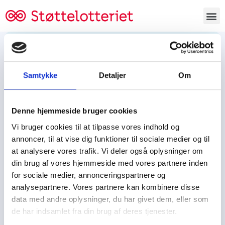
Bestil lodsedler
Samtykke
Detaljer
Om
Tjen penge og støt
Tjen penge til:
Denne hjemmeside bruger cookies
Foreningen/klubben/holdet
Skolen/skoleklassen
Vi bruger cookies til at tilpasse vores indhold og
Spejdere/spejdergruppen/FDF’ere, m.fl.
annoncer, til at vise dig funktioner til sociale medier og til
at analysere vores trafik. Vi deler også oplysninger om
Kontor
din brug af vores hjemmeside med vores partnere inden
for sociale medier, annonceringspartnere og
Tjenpengeogstoet.dk
analysepartnere. Vores partnere kan kombinere disse
Ejby Industrivej 91
data med andre oplysninger, du har givet dem, eller som
DK – 2600 Glostrup
de har indsamlet fra din brug af deres tjenester.
CVR:
19347508