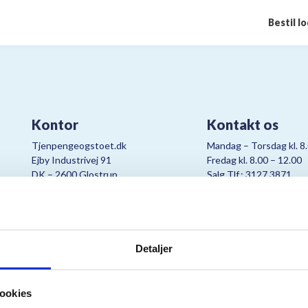
Bestil l
Kontor
Kontakt os
Tjenpengeogstoet.dk
Mandag – Torsdag kl. 8
Ejby Industrivej 91
Fredag kl. 8.00 – 12.00
DK – 2600 Glostrup
Salg Tlf.: 3127 3871
CVR:
19347508
Mail:
cjo@bording.dk
Detaljer
tteriet er et samarbejde imellem Kræftens Bekæmpelse og Bording Da
ookies