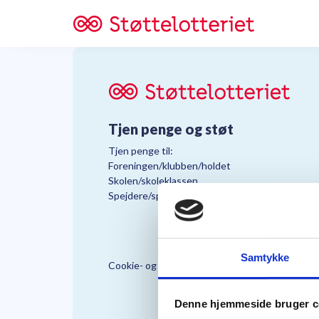
Tjen penge og støt
Tjen penge til:
Foreningen/klubben/holdet
Skolen/skoleklassen
Spejdere/spejdergruppen/FDF’ere, m.fl.
Samtykke
Cookie- og Persondatapolitik
Støttelo
Denne hjemmeside bruger c