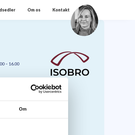
odsedler
Om os
Kontakt
.00 – 16.00
Om
nmark A/S