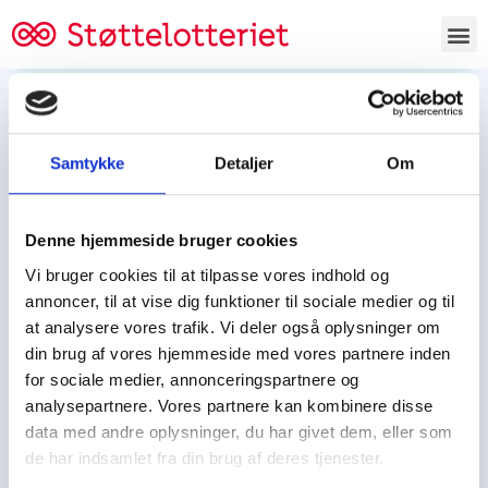
Bestil lodsedler
Samtykke
Detaljer
Om
Tjen penge og støt
Tjen penge til:
Denne hjemmeside bruger cookies
Foreningen/klubben/holdet
Skolen/skoleklassen
Vi bruger cookies til at tilpasse vores indhold og
Spejdere/spejdergruppen/FDF’ere, m.fl.
annoncer, til at vise dig funktioner til sociale medier og til
at analysere vores trafik. Vi deler også oplysninger om
Kontor
din brug af vores hjemmeside med vores partnere inden
for sociale medier, annonceringspartnere og
Tjenpengeogstoet.dk
analysepartnere. Vores partnere kan kombinere disse
Ejby Industrivej 91
data med andre oplysninger, du har givet dem, eller som
DK – 2600 Glostrup
de har indsamlet fra din brug af deres tjenester.
CVR:
19347508