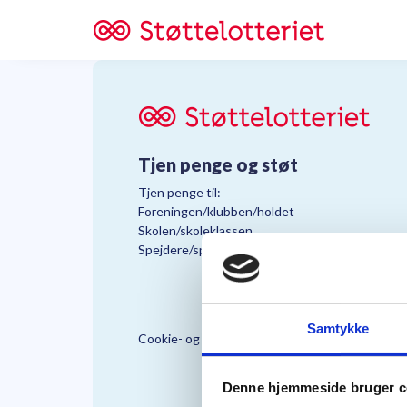
Tjen penge og støt
Tjen penge til:
Foreningen/klubben/holdet
Skolen/skoleklassen
Spejdere/spejdergruppen/FDF’ere, m.fl.
Samtykke
Cookie- og Persondatapolitik
Støttelo
Denne hjemmeside bruger c