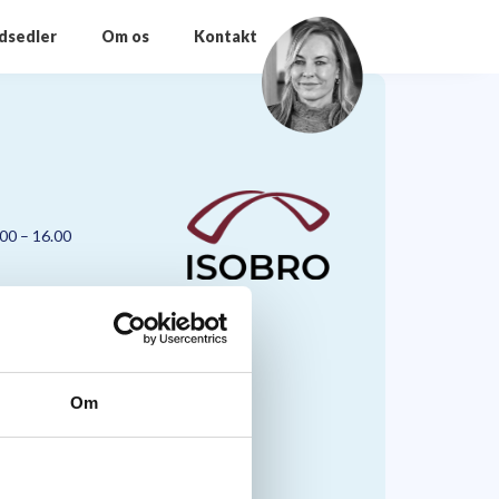
odsedler
Om os
Kontakt
.00 – 16.00
Om
nmark A/S