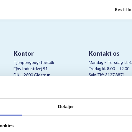
Bestil l
Kontor
Kontakt os
Tjenpengeogstoet.dk
Mandag – Torsdag kl. 8
Ejby Industrivej 91
Fredag kl. 8.00 – 12.00
DK – 2600 Glostrup
Salg Tlf.: 3127 3871
CVR:
19347508
Mail:
cjo@bording.dk
Detaljer
tteriet er et samarbejde imellem Kræftens Bekæmpelse og Bording Da
ookies