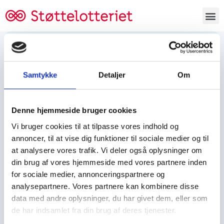
Bestil lodsedler
Samtykke
Detaljer
Om
Tjen penge og støt
Tjen penge til:
Denne hjemmeside bruger cookies
Foreningen/klubben/holdet
Skolen/skoleklassen
Vi bruger cookies til at tilpasse vores indhold og
Spejdere/spejdergruppen/FDF’ere, m.fl.
annoncer, til at vise dig funktioner til sociale medier og til
at analysere vores trafik. Vi deler også oplysninger om
Kontor
din brug af vores hjemmeside med vores partnere inden
for sociale medier, annonceringspartnere og
Tjenpengeogstoet.dk
analysepartnere. Vores partnere kan kombinere disse
Ejby Industrivej 91
data med andre oplysninger, du har givet dem, eller som
DK – 2600 Glostrup
de har indsamlet fra din brug af deres tjenester.
CVR:
19347508