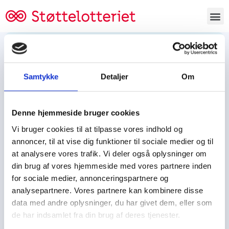
Bestil lodsedler
Samtykke
Detaljer
Om
Tjen penge og støt
Tjen penge til:
Denne hjemmeside bruger cookies
Foreningen/klubben/holdet
Skolen/skoleklassen
Vi bruger cookies til at tilpasse vores indhold og
Spejdere/spejdergruppen/FDF’ere, m.fl.
annoncer, til at vise dig funktioner til sociale medier og til
at analysere vores trafik. Vi deler også oplysninger om
Kontor
din brug af vores hjemmeside med vores partnere inden
for sociale medier, annonceringspartnere og
Tjenpengeogstoet.dk
analysepartnere. Vores partnere kan kombinere disse
Ejby Industrivej 91
data med andre oplysninger, du har givet dem, eller som
DK – 2600 Glostrup
de har indsamlet fra din brug af deres tjenester.
CVR:
19347508