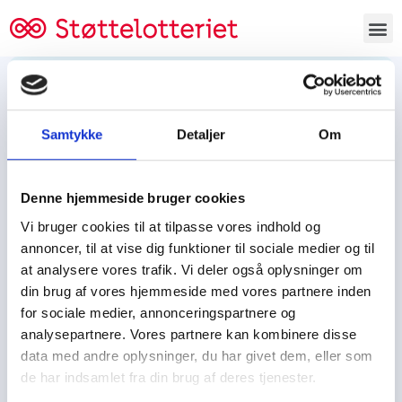
Bestil lodsedler
Samtykke
Detaljer
Om
Tjen penge og støt
Tjen penge til:
Denne hjemmeside bruger cookies
Foreningen/klubben/holdet
Skolen/skoleklassen
Vi bruger cookies til at tilpasse vores indhold og
Spejdere/spejdergruppen/FDF’ere, m.fl.
annoncer, til at vise dig funktioner til sociale medier og til
at analysere vores trafik. Vi deler også oplysninger om
Kontor
din brug af vores hjemmeside med vores partnere inden
for sociale medier, annonceringspartnere og
Tjenpengeogstoet.dk
analysepartnere. Vores partnere kan kombinere disse
Ejby Industrivej 91
data med andre oplysninger, du har givet dem, eller som
DK – 2600 Glostrup
de har indsamlet fra din brug af deres tjenester.
CVR:
19347508