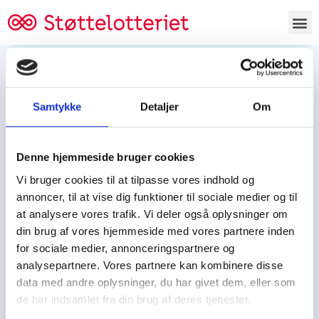
Bestil lodsedler
Samtykke
Detaljer
Om
Tjen penge og støt
Tjen penge til:
Denne hjemmeside bruger cookies
Foreningen/klubben/holdet
Skolen/skoleklassen
Vi bruger cookies til at tilpasse vores indhold og
Spejdere/spejdergruppen/FDF’ere, m.fl.
annoncer, til at vise dig funktioner til sociale medier og til
at analysere vores trafik. Vi deler også oplysninger om
Kontor
din brug af vores hjemmeside med vores partnere inden
for sociale medier, annonceringspartnere og
Tjenpengeogstoet.dk
analysepartnere. Vores partnere kan kombinere disse
Ejby Industrivej 91
data med andre oplysninger, du har givet dem, eller som
DK – 2600 Glostrup
de har indsamlet fra din brug af deres tjenester.
CVR:
19347508