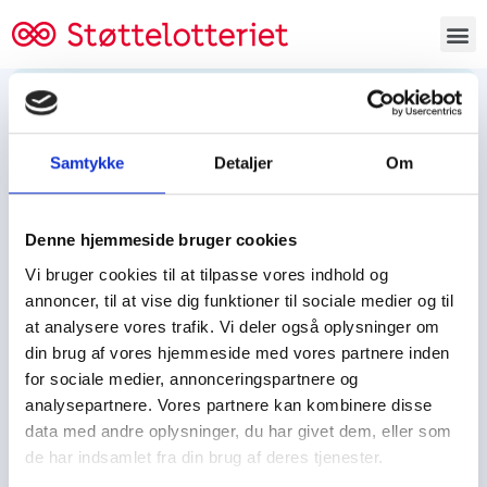
Bestil lodsedler
Samtykke
Detaljer
Om
Tjen penge og støt
Tjen penge til:
Denne hjemmeside bruger cookies
Foreningen/klubben/holdet
Skolen/skoleklassen
Vi bruger cookies til at tilpasse vores indhold og
Spejdere/spejdergruppen/FDF’ere, m.fl.
annoncer, til at vise dig funktioner til sociale medier og til
at analysere vores trafik. Vi deler også oplysninger om
Kontor
din brug af vores hjemmeside med vores partnere inden
for sociale medier, annonceringspartnere og
Tjenpengeogstoet.dk
analysepartnere. Vores partnere kan kombinere disse
Ejby Industrivej 91
data med andre oplysninger, du har givet dem, eller som
DK – 2600 Glostrup
de har indsamlet fra din brug af deres tjenester.
CVR:
19347508