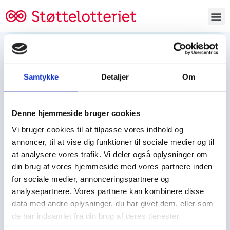
Bestil lodsedler
Samtykke
Detaljer
Om
Tjen penge og støt
Tjen penge til:
Denne hjemmeside bruger cookies
Foreningen/klubben/holdet
Skolen/skoleklassen
Vi bruger cookies til at tilpasse vores indhold og
Spejdere/spejdergruppen/FDF’ere, m.fl.
annoncer, til at vise dig funktioner til sociale medier og til
at analysere vores trafik. Vi deler også oplysninger om
Kontor
din brug af vores hjemmeside med vores partnere inden
for sociale medier, annonceringspartnere og
Tjenpengeogstoet.dk
analysepartnere. Vores partnere kan kombinere disse
Ejby Industrivej 91
data med andre oplysninger, du har givet dem, eller som
DK – 2600 Glostrup
de har indsamlet fra din brug af deres tjenester.
CVR:
19347508