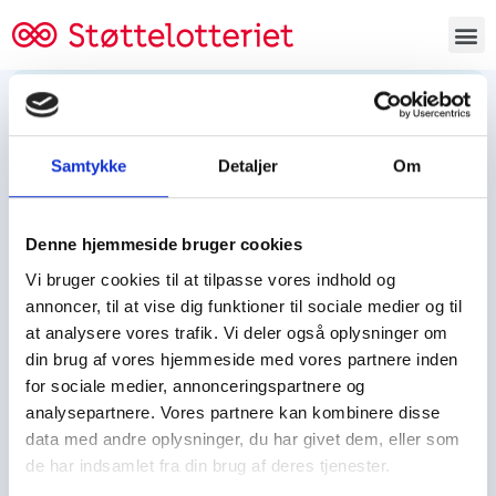
Bestil lodsedler
Samtykke
Detaljer
Om
Tjen penge og støt
Tjen penge til:
Denne hjemmeside bruger cookies
Foreningen/klubben/holdet
Skolen/skoleklassen
Vi bruger cookies til at tilpasse vores indhold og
Spejdere/spejdergruppen/FDF’ere, m.fl.
annoncer, til at vise dig funktioner til sociale medier og til
at analysere vores trafik. Vi deler også oplysninger om
Kontor
din brug af vores hjemmeside med vores partnere inden
for sociale medier, annonceringspartnere og
Tjenpengeogstoet.dk
analysepartnere. Vores partnere kan kombinere disse
Ejby Industrivej 91
data med andre oplysninger, du har givet dem, eller som
DK – 2600 Glostrup
de har indsamlet fra din brug af deres tjenester.
CVR:
19347508