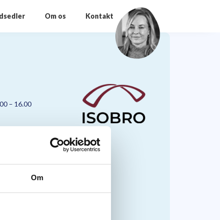
odsedler
Om os
Kontakt
.00 – 16.00
Om
nmark A/S