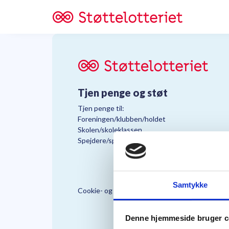
Tjen penge og støt
Tjen penge til:
Foreningen/klubben/holdet
Skolen/skoleklassen
Spejdere/spejdergruppen/FDF’ere, m.fl.
Samtykke
Cookie- og Persondatapolitik
Støttelo
Denne hjemmeside bruger c