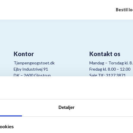
Bestil l
Kontor
Kontakt os
Tjenpengeogstoet.dk
Mandag – Torsdag kl. 8
Ejby Industrivej 91
Fredag kl. 8.00 – 12.00
DK – 2600 Glostrup
Salg Tlf.: 3127 3871
CVR:
19347508
Mail:
cjo@bording.dk
Detaljer
tteriet er et samarbejde imellem Kræftens Bekæmpelse og Bording Da
ookies