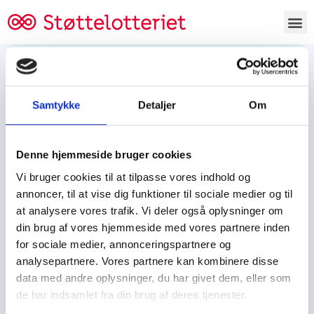
Bestil lodsedler
Samtykke
Detaljer
Om
Tjen penge og støt
Tjen penge til:
Denne hjemmeside bruger cookies
Foreningen/klubben/holdet
Skolen/skoleklassen
Vi bruger cookies til at tilpasse vores indhold og
Spejdere/spejdergruppen/FDF’ere, m.fl.
annoncer, til at vise dig funktioner til sociale medier og til
at analysere vores trafik. Vi deler også oplysninger om
Kontor
din brug af vores hjemmeside med vores partnere inden
for sociale medier, annonceringspartnere og
Tjenpengeogstoet.dk
analysepartnere. Vores partnere kan kombinere disse
Ejby Industrivej 91
data med andre oplysninger, du har givet dem, eller som
DK – 2600 Glostrup
de har indsamlet fra din brug af deres tjenester.
CVR:
19347508