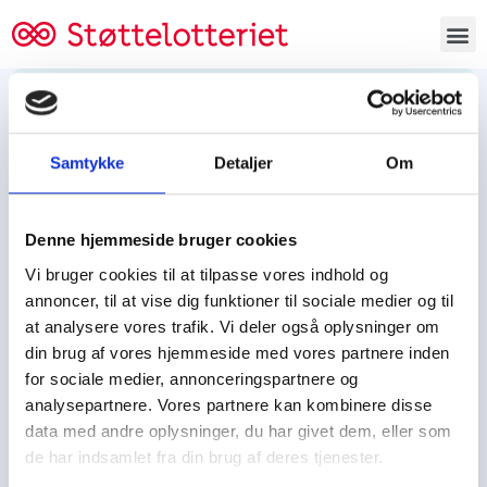
Bestil lodsedler
Samtykke
Detaljer
Om
Tjen penge og støt
Tjen penge til:
Denne hjemmeside bruger cookies
Foreningen/klubben/holdet
Skolen/skoleklassen
Vi bruger cookies til at tilpasse vores indhold og
Spejdere/spejdergruppen/FDF’ere, m.fl.
annoncer, til at vise dig funktioner til sociale medier og til
at analysere vores trafik. Vi deler også oplysninger om
Kontor
din brug af vores hjemmeside med vores partnere inden
for sociale medier, annonceringspartnere og
Tjenpengeogstoet.dk
analysepartnere. Vores partnere kan kombinere disse
Ejby Industrivej 91
data med andre oplysninger, du har givet dem, eller som
DK – 2600 Glostrup
de har indsamlet fra din brug af deres tjenester.
CVR:
19347508