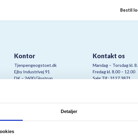
Bestil l
Kontor
Kontakt os
Tjenpengeogstoet.dk
Mandag – Torsdag kl. 8
Ejby Industrivej 91
Fredag kl. 8.00 – 12.00
DK – 2600 Glostrup
Salg Tlf.: 3127 3871
CVR:
19347508
Mail:
cjo@bording.dk
Detaljer
tteriet er et samarbejde imellem Kræftens Bekæmpelse og Bording Da
ookies