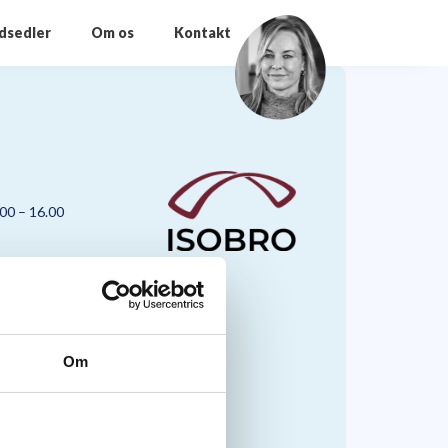
odsedler
Om os
Kontakt
.00 – 16.00
Om
nmark A/S