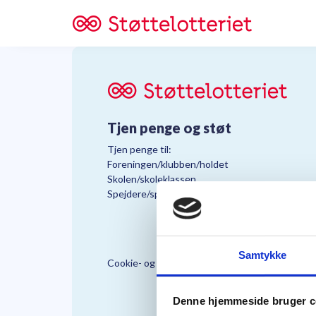
Tjen penge og støt
Tjen penge til:
Foreningen/klubben/holdet
Skolen/skoleklassen
Spejdere/spejdergruppen/FDF’ere, m.fl.
Samtykke
Cookie- og Persondatapolitik
Støttelo
Denne hjemmeside bruger c