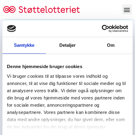
Bestil lodsedler
Samtykke
Detaljer
Om
Tjen penge og støt
Tjen penge til:
Denne hjemmeside bruger cookies
Foreningen/klubben/holdet
Skolen/skoleklassen
Vi bruger cookies til at tilpasse vores indhold og
Spejdere/spejdergruppen/FDF’ere, m.fl.
annoncer, til at vise dig funktioner til sociale medier og til
at analysere vores trafik. Vi deler også oplysninger om
Kontor
din brug af vores hjemmeside med vores partnere inden
for sociale medier, annonceringspartnere og
Tjenpengeogstoet.dk
analysepartnere. Vores partnere kan kombinere disse
Ejby Industrivej 91
data med andre oplysninger, du har givet dem, eller som
DK – 2600 Glostrup
de har indsamlet fra din brug af deres tjenester.
CVR:
19347508