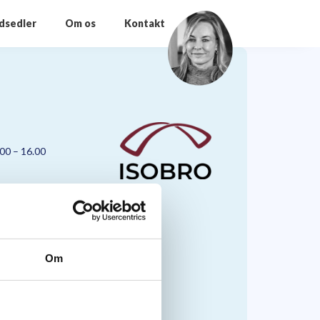
odsedler
Om os
Kontakt
.00 – 16.00
Om
nmark A/S