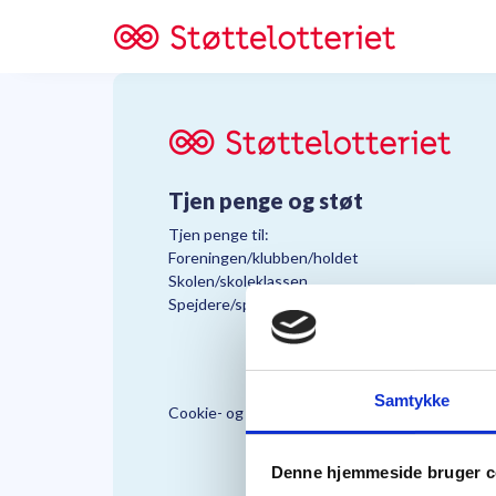
Tjen penge og støt
Tjen penge til:
Foreningen/klubben/holdet
Skolen/skoleklassen
Spejdere/spejdergruppen/FDF’ere, m.fl.
Samtykke
Cookie- og Persondatapolitik
Støttelo
Denne hjemmeside bruger c