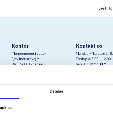
Bestil l
Kontor
Kontakt os
Tjenpengeogstoet.dk
Mandag – Torsdag kl. 8
Ejby Industrivej 91
Fredag kl. 8.00 – 12.00
DK – 2600 Glostrup
Salg Tlf.: 3127 3871
CVR:
19347508
Mail:
cjo@bording.dk
Detaljer
tteriet er et samarbejde imellem Kræftens Bekæmpelse og Bording Da
ookies