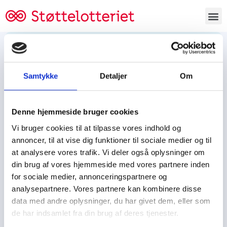
Bestil lodsedler
Samtykke
Detaljer
Om
Tjen penge og støt
Tjen penge til:
Denne hjemmeside bruger cookies
Foreningen/klubben/holdet
Skolen/skoleklassen
Vi bruger cookies til at tilpasse vores indhold og
Spejdere/spejdergruppen/FDF’ere, m.fl.
annoncer, til at vise dig funktioner til sociale medier og til
at analysere vores trafik. Vi deler også oplysninger om
Kontor
din brug af vores hjemmeside med vores partnere inden
for sociale medier, annonceringspartnere og
Tjenpengeogstoet.dk
analysepartnere. Vores partnere kan kombinere disse
Ejby Industrivej 91
data med andre oplysninger, du har givet dem, eller som
DK – 2600 Glostrup
de har indsamlet fra din brug af deres tjenester.
CVR:
19347508